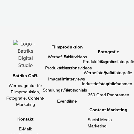
Filmproduktion
Fotografie
Werbefilme
Erklärvideos
Produktfotografie
Businessfotografi
Produktvideos
Animationsvideos
Werbefotografie
Eventfotografie
Batriks GbR.
Imagefilme
Interviews
Industriefotografie
Luftaufnahmen
Werbeagentur für
Schulungsvideos
Testimonials
Filmproduktion,
360 Grad Panoramen
Fotografie, Content-
Eventfilme
Marketing
Content Marketing
Kontakt
Social Media
Marketing
E-Mail: