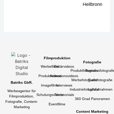
Heilbronn
Filmproduktion
Fotografie
Werbefilme
Erklärvideos
Produktfotografie
Businessfotografi
Produktvideos
Animationsvideos
Werbefotografie
Eventfotografie
Batriks GbR.
Imagefilme
Interviews
Industriefotografie
Luftaufnahmen
Werbeagentur für
Schulungsvideos
Testimonials
Filmproduktion,
360 Grad Panoramen
Fotografie, Content-
Eventfilme
Marketing
Content Marketing